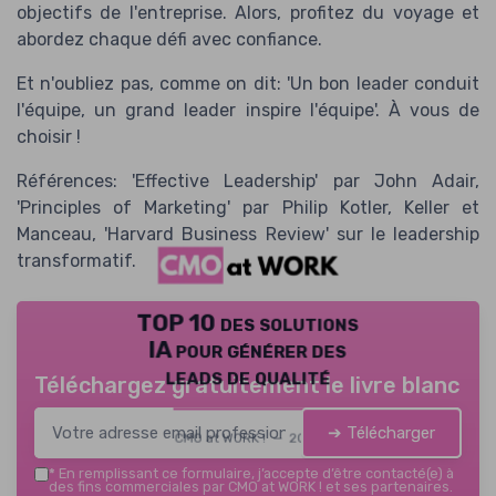
objectifs de l'entreprise. Alors, profitez du voyage et
abordez chaque défi avec confiance.
Et n'oubliez pas, comme on dit: 'Un bon leader conduit
l'équipe, un grand leader inspire l'équipe'. À vous de
choisir !
Références: 'Effective Leadership' par John Adair,
'Principles of Marketing' par Philip Kotler, Keller et
Manceau, 'Harvard Business Review' sur le leadership
transformatif.
TOP 10 des solutions
IA pour générer des
leads de qualité
Téléchargez gratuitement le livre blanc
➔ Télécharger
CMO at WORK ! — 2026
*
En remplissant ce formulaire, j’accepte d’être contacté(e) à
des fins commerciales par CMO at WORK ! et ses partenaires.