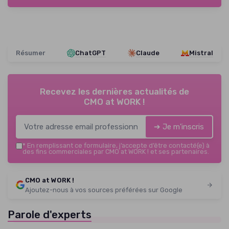
Résumer
ChatGPT
Claude
Mistral
Recevez les dernières actualités de
CMO at WORK !
➔ Je m'inscris
*
En remplissant ce formulaire, j’accepte d’être contacté(e) à
des fins commerciales par CMO at WORK ! et ses partenaires.
TOP 10 des
CMO at WORK !
solutions IA pour
Ajoutez-nous à vos sources préférées sur Google
générer des leads de
Téléchargez gratuitement le livre
qualité
Parole d'experts
blanc