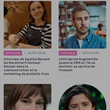
CMO at WORK ! — 2026
➔ Télécharger
*
En remplissant ce formulaire, j’accepte d’être
contacté(e) à des fins commerciales par CMO at WORK ! et
ses partenaires.
•
•
25/02/2026
12/01/2026
Interview
Interview
Interview de Agathe Beraud
L'Entreprise Augmentée :
de Maréchal Fraîcheur :
quand le CRM et l'IA se
Réussir dans la
mettent au service de
communication et le
l'humain
marketing de produits frais