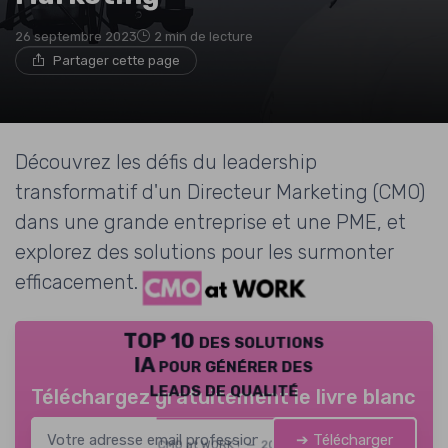
26 septembre 2023
2 min de lecture
Partager cette page
Découvrez les défis du leadership
transformatif d'un Directeur Marketing (CMO)
dans une grande entreprise et une PME, et
explorez des solutions pour les surmonter
efficacement.
TOP 10 des solutions
IA pour générer des
leads de qualité
Téléchargez gratuitement le livre blanc
➔ Télécharger
CMO at WORK ! — 2026