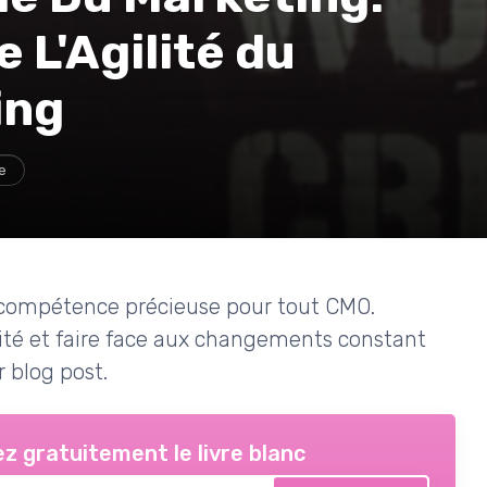
L'Agilité du
ing
e
ne compétence précieuse pour tout CMO.
té et faire face aux changements constant
 blog post.
z gratuitement le livre blanc