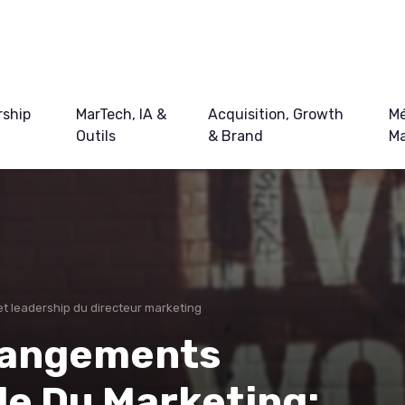
ship
MarTech, IA &
Acquisition, Growth
Mé
Outils
& Brand
Ma
et leadership du directeur marketing
hangements
e Du Marketing: