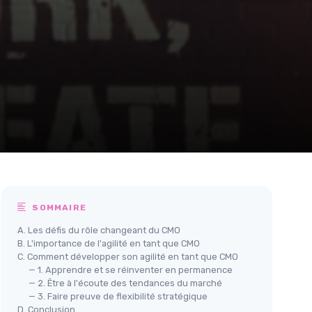
SOMMAIRE
A. Les défis du rôle changeant du CMO
B. L'importance de l'agilité en tant que CMO
C. Comment développer son agilité en tant que CMO
— 1. Apprendre et se réinventer en permanence
— 2. Être à l'écoute des tendances du marché
— 3. Faire preuve de flexibilité stratégique
D. Conclusion