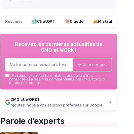
Résumer
ChatGPT
Claude
Mistral
Recevez les dernières actualités de
CMO at WORK !
➔ Je m'inscris
*
En remplissant ce formulaire, j’accepte d’être
contacté(e) à des fins commerciales par CMO at WORK !
et ses partenaires.
CMO at WORK !
Ajoutez-nous à vos sources préférées sur Google
Parole d'experts