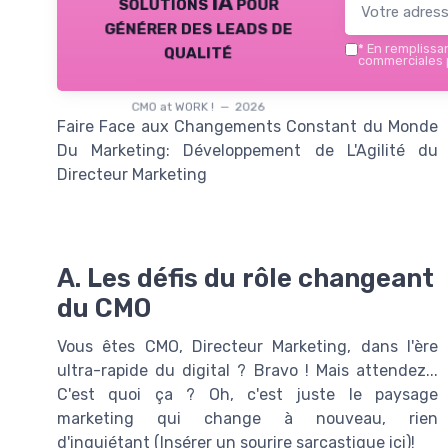
solutions IA pour
générer des leads de
qualité
*
En remplissant
commerciales p
CMO at WORK ! — 2026
Faire Face aux Changements Constant du Monde
Du Marketing: Développement de L'Agilité du
Directeur Marketing
A. Les défis du rôle changeant
du CMO
Vous êtes CMO, Directeur Marketing, dans l'ère
ultra-rapide du digital ? Bravo ! Mais attendez...
C'est quoi ça ? Oh, c'est juste le paysage
marketing qui change à nouveau, rien
d'inquiétant (Insérer un sourire sarcastique ici)!