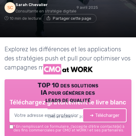
Sarah Chevalier
9 avril 2025
Consultante en stratégie digitale
10 min de lecture
Partager cette page
Explorez les différences et les applications
des stratégies push et pull pour optimiser vos
campagnes marketing.
TOP 10 des solutions
IA pour générer des
leads de qualité
Téléchargez gratuitement le livre blanc
➔ Télécharger
CMO at WORK ! — 2026
*
En remplissant ce formulaire, j’accepte d’être contacté(e) à
des fins commerciales par CMO at WORK ! et ses partenaires.