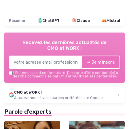
Résumer
ChatGPT
Claude
Mistral
Recevez les dernières actualités de
CMO at WORK !
➔ Je m'inscris
*
En remplissant ce formulaire, j’accepte d’être contacté(e) à
des fins commerciales par CMO at WORK ! et ses partenaires.
CMO at WORK !
Ajoutez-nous à vos sources préférées sur Google
Parole d'experts