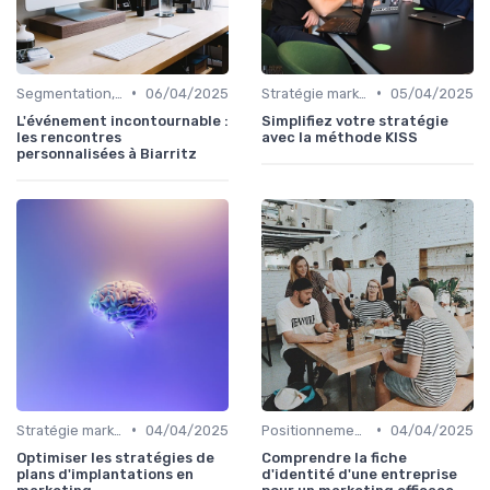
•
•
Segmentation, personas & ICP
06/04/2025
Stratégie marketing B2B et B2C
05/04/2025
L'événement incontournable :
Simplifiez votre stratégie
les rencontres
avec la méthode KISS
personnalisées à Biarritz
•
•
Stratégie marketing B2B et B2C
04/04/2025
Positionnement & proposition de valeur
04/04/2025
Optimiser les stratégies de
Comprendre la fiche
plans d'implantations en
d'identité d'une entreprise