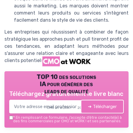
aussi le marketing. Les marques doivent montrer
comment leurs produits ou services s'intègrent
facilement dans le style de vie des clients.
Les entreprises qui réussissent à combiner de façon
stratégique les approches push et pull tireront profit de
ces tendances, en adaptant leurs méthodes pour
s'assurer une relation claire et engageante avec leurs
clients potentiels et existants.
TOP 10 des solutions
IA pour générer des
leads de qualité
Téléchargez gratuitement le livre blanc
➔ Télécharger
CMO at WORK ! — 2026
*
En remplissant ce formulaire, j’accepte d’être contacté(e) à
des fins commerciales par CMO at WORK ! et ses partenaires.