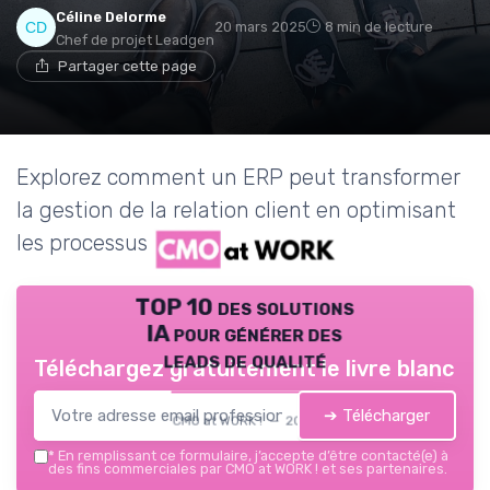
Céline Delorme
20 mars 2025
8 min de lecture
Chef de projet Leadgen
Partager cette page
Explorez comment un ERP peut transformer
la gestion de la relation client en optimisant
les processus marketing.
TOP 10 des solutions
IA pour générer des
leads de qualité
Téléchargez gratuitement le livre blanc
➔ Télécharger
CMO at WORK ! — 2026
*
En remplissant ce formulaire, j’accepte d’être contacté(e) à
des fins commerciales par CMO at WORK ! et ses partenaires.