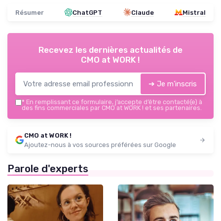
Résumer
ChatGPT
Claude
Mistral
Recevez les dernières actualités de
CMO at WORK !
➔ Je m'inscris
*
En remplissant ce formulaire, j’accepte d’être contacté(e) à
des fins commerciales par CMO at WORK ! et ses partenaires.
CMO at WORK !
Ajoutez-nous à vos sources préférées sur Google
Parole d'experts