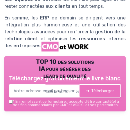
rester connectées aux
clients
en tout temps.
En somme, les
ERP
de demain se dirigent vers une
intégration plus harmonieuse et une utilisation des
technologies avancées pour renforcer la
gestion de la
relation client
et optimiser les
ressources
internes
des
entreprises
.
TOP 10 des solutions
IA pour générer des
leads de qualité
Téléchargez gratuitement le livre blanc
➔ Télécharger
CMO at WORK ! — 2026
*
En remplissant ce formulaire, j’accepte d’être contacté(e) à
des fins commerciales par CMO at WORK ! et ses partenaires.