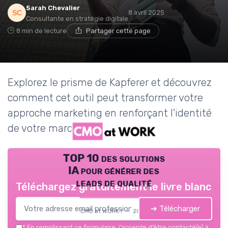
Sarah Chevalier
8 avril 2025
Consultante en stratégie digitale
8 min de lecture
Partager cette page
Explorez le prisme de Kapferer et découvrez
comment cet outil peut transformer votre
approche marketing en renforçant l'identité
de votre marque.
TOP 10 des solutions
IA pour générer des
leads de qualité
Téléchargez gratuitement le livre blanc
➔ Télécharger
CMO at WORK ! — 2026
*
En remplissant ce formulaire, j’accepte d’être contacté(e) à