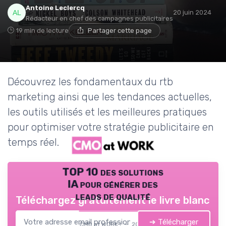
Antoine Leclercq
20 juin 2024
Rédacteur en chef des campagnes publicitaires
19 min de lecture
Partager cette page
Découvrez les fondamentaux du rtb
marketing ainsi que les tendances actuelles,
les outils utilisés et les meilleures pratiques
pour optimiser votre stratégie publicitaire en
temps réel.
TOP 10 des solutions
IA pour générer des
leads de qualité
Téléchargez gratuitement le livre blanc
➔ Télécharger
CMO at WORK ! — 2026