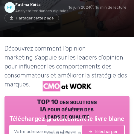
Fatima Kéïta
16 juin 2024
16 min de lecture
Analyste tendances digitales
Partager cette page
Découvrez comment l'opinion
marketing s'appuie sur les leaders d'opinion
pour influencer les comportements des
consommateurs et améliorer la stratégie des
marques.
TOP 10 des solutions
IA pour générer des
leads de qualité
Téléchargez gratuitement le livre blanc
➔ Télécharger
CMO at WORK ! — 2026