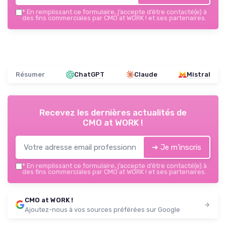
*
En remplissant ce formulaire, j’accepte d’être contacté(e) à
des fins commerciales par CMO at WORK ! et ses partenaires.
Résumer
ChatGPT
Claude
Mistral
Recevez les dernières actualités de
CMO at WORK !
➔ Je m'inscris
*
En remplissant ce formulaire, j’accepte d’être contacté(e) à
des fins commerciales par CMO at WORK ! et ses partenaires.
CMO at WORK !
Ajoutez-nous à vos sources préférées sur Google