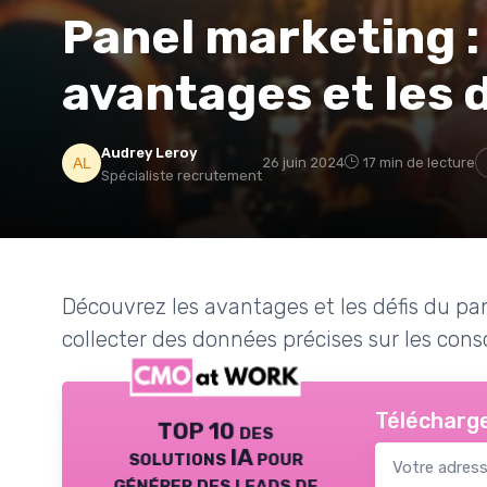
Panel marketing 
avantages et les 
Audrey Leroy
26 juin 2024
17 min de lecture
Spécialiste recrutement
Découvrez les avantages et les défis du p
collecter des données précises sur les co
Télécharge
TOP 10 des
solutions IA pour
générer des leads de