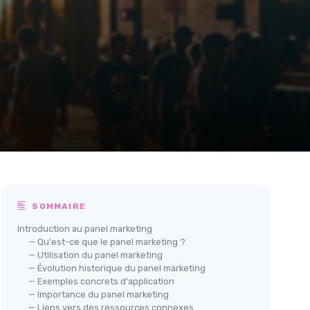
SOMMAIRE
Introduction au panel marketing
— Qu'est-ce que le panel marketing ?
— Utilisation du panel marketing
— Évolution historique du panel marketing
— Exemples concrets d'application
— Importance du panel marketing
— Liens vers des ressources connexes