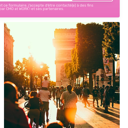
 ce formulaire, j’accepte d’être contacté(e) à des fins
ar CMO at WORK ! et ses partenaires.