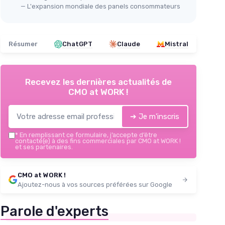
— L'expansion mondiale des panels consommateurs
Résumer
ChatGPT
Claude
Mistral
Recevez les dernières actualités de
CMO at WORK !
➔ Je m'inscris
*
En remplissant ce formulaire, j’accepte d’être
contacté(e) à des fins commerciales par CMO at WORK !
et ses partenaires.
CMO at WORK !
Ajoutez-nous à vos sources préférées sur Google
Parole d'experts