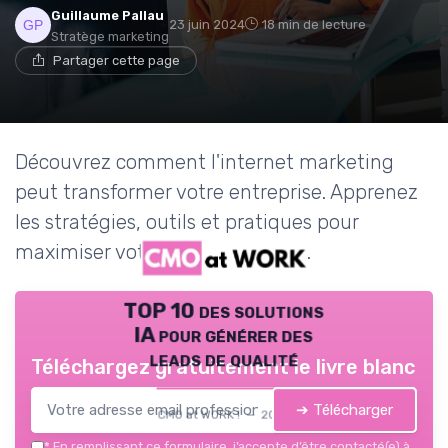
Guillaume Pallau
23 juin 2024
18 min de lecture
Stratège marketing
Partager cette page
Découvrez comment l'internet marketing
peut transformer votre entreprise. Apprenez
les stratégies, outils et pratiques pour
maximiser votre succès en ligne.
TOP 10 des solutions
IA pour générer des
leads de qualité
Téléchargez gratuitement le livre blanc
➔ Télécharger
CMO at WORK ! — 2026
*
En remplissant ce formulaire, j’accepte d’être contacté(e) à