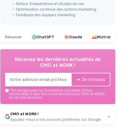
— Retour d'expérience et études de cas
— Optimisation continue des actions marketing
— Feedback des équipes marketing
Résumer
ChatGPT
Claude
Mistral
Recevez les dernières actualités de
CMO at WORK !
➔ Je m'inscris
*
En remplissant ce formulaire, j’accepte d’être
contacté(e) à des fins commerciales par CMO at WORK !
et ses partenaires.
CMO at WORK !
Ajoutez-nous à vos sources préférées sur Google