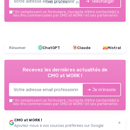
➔ Télécharger
CMO at WORK ! — 2026
*
En remplissant ce formulaire, j’accepte d’être contacté(e) à
des fins commerciales par CMO at WORK ! et ses partenaires.
Résumer
ChatGPT
Claude
Mistral
Recevez les dernières actualités de
CMO at WORK !
➔ Je m'inscris
*
En remplissant ce formulaire, j’accepte d’être contacté(e) à
des fins commerciales par CMO at WORK ! et ses partenaires.
CMO at WORK !
Ajoutez-nous à vos sources préférées sur Google