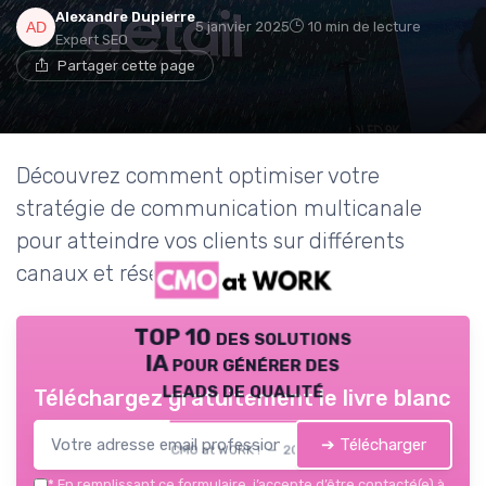
Alexandre Dupierre
5 janvier 2025
10 min de lecture
Expert SEO
Partager cette page
Découvrez comment optimiser votre
stratégie de communication multicanale
pour atteindre vos clients sur différents
canaux et réseaux sociaux.
TOP 10 des solutions
IA pour générer des
leads de qualité
Téléchargez gratuitement le livre blanc
➔ Télécharger
CMO at WORK ! — 2026
*
En remplissant ce formulaire, j’accepte d’être contacté(e) à