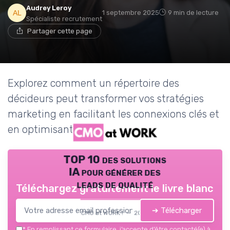
Audrey Leroy
1 septembre 2025
9 min de lecture
Spécialiste recrutement
Partager cette page
Explorez comment un répertoire des
décideurs peut transformer vos stratégies
marketing en facilitant les connexions clés et
en optimisant vos efforts.
TOP 10 des solutions
IA pour générer des
leads de qualité
Téléchargez gratuitement le livre blanc
➔ Télécharger
CMO at WORK ! — 2026
*
En remplissant ce formulaire, j’accepte d’être contacté(e) à