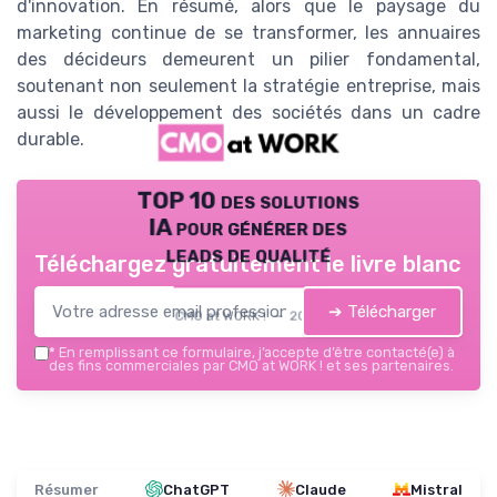
d'innovation. En résumé, alors que le paysage du
marketing continue de se transformer, les annuaires
des décideurs demeurent un pilier fondamental,
soutenant non seulement la stratégie entreprise, mais
aussi le développement des sociétés dans un cadre
durable.
TOP 10 des solutions
IA pour générer des
leads de qualité
Téléchargez gratuitement le livre blanc
➔ Télécharger
CMO at WORK ! — 2026
*
En remplissant ce formulaire, j’accepte d’être contacté(e) à
des fins commerciales par CMO at WORK ! et ses partenaires.
Résumer
ChatGPT
Claude
Mistral