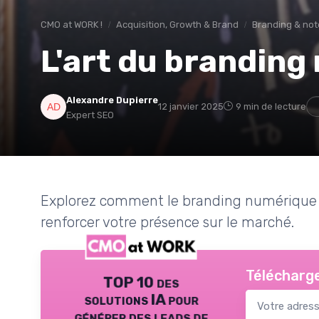
CMO at WORK !
Acquisition, Growth & Brand
Branding & not
L'art du brandin
Alexandre Dupierre
12 janvier 2025
9 min de lecture
Expert SEO
Explorez comment le branding numérique p
renforcer votre présence sur le marché.
Télécharge
TOP 10 des
solutions IA pour
générer des leads de