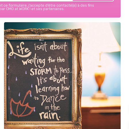
 ce formulaire, j’accepte d’être contacté(e) à des fins
ar CMO at WORK ! et ses partenaires.