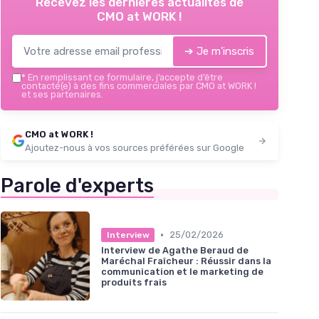
Recevez les dernières actualités de
CMO at WORK !
➔ Je m'inscris
*
En remplissant ce formulaire, j’accepte d’être
contacté(e) à des fins commerciales par CMO at WORK !
et ses partenaires.
CMO at WORK !
Ajoutez-nous à vos sources préférées sur Google
Parole d'experts
•
25/02/2026
Interview
Interview de Agathe Beraud de
Maréchal Fraîcheur : Réussir dans la
communication et le marketing de
produits frais