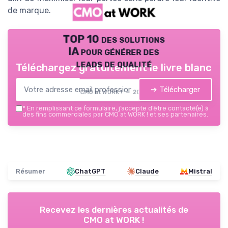
de marque.
TOP 10 des solutions
IA pour générer des
leads de qualité
Téléchargez gratuitement le livre blanc
➔ Télécharger
CMO at WORK ! — 2026
*
En remplissant ce formulaire, j’accepte d’être contacté(e) à
des fins commerciales par CMO at WORK ! et ses partenaires.
Résumer
ChatGPT
Claude
Mistral
Recevez les dernières actualités de
CMO at WORK !