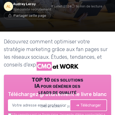
Audrey Leroy
8 juillet 2024
16 min de lecture
Spécialiste recrutement
Partager cette page
Découvrez comment optimiser votre
stratégie marketing grâce aux fan pages sur
les réseaux sociaux. Études, tendances, et
conseils d'experts.
TOP 10 des solutions
IA pour générer des
leads de qualité
Téléchargez gratuitement le livre blanc
➔ Télécharger
CMO at WORK ! — 2026
*
En remplissant ce formulaire, j’accepte d’être contacté(e) à