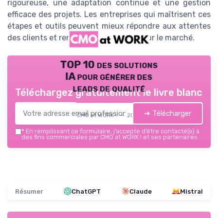
rigoureuse, une adaptation continue et une gestion
efficace des projets. Les entreprises qui maîtrisent ces
étapes et outils peuvent mieux répondre aux attentes
des clients et renforcer leur position sur le marché.
TOP 10 des solutions
IA pour générer des
leads de qualité
Téléchargez gratuitement le livre blanc
➔ Télécharger
CMO at WORK ! — 2026
*
En remplissant ce formulaire, j’accepte d’être contacté(e) à
des fins commerciales par CMO at WORK ! et ses partenaires.
Résumer
ChatGPT
Claude
Mistral