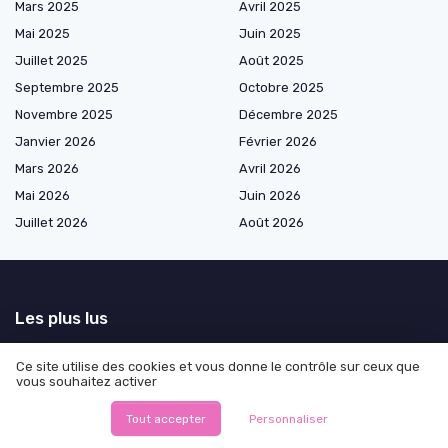
Mars 2025
Avril 2025
Mai 2025
Juin 2025
Juillet 2025
Août 2025
Septembre 2025
Octobre 2025
Novembre 2025
Décembre 2025
Janvier 2026
Février 2026
Mars 2026
Avril 2026
Mai 2026
Juin 2026
Juillet 2026
Août 2026
Les plus lus
Site leak onlyfans : tout ce que vous devez savoir
Ce site utilise des cookies et vous donne le contrôle sur ceux que
Onlyfans leaks sites : comment protéger votre contenu
vous souhaitez activer
Une anecdote personnelle amusante pour égayer votre journée
Tout accepter
Personnaliser
Nom de groupe whatsapp : astuces et idées pour choisir le meilleur