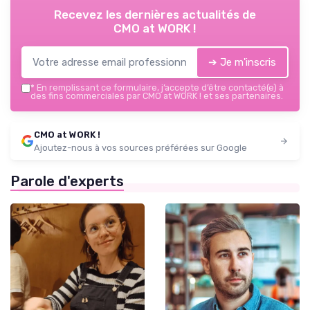
Recevez les dernières actualités de
CMO at WORK !
➔ Je m'inscris
*
En remplissant ce formulaire, j’accepte d’être contacté(e) à
des fins commerciales par CMO at WORK ! et ses partenaires.
CMO at WORK !
Ajoutez-nous à vos sources préférées sur Google
Parole d'experts