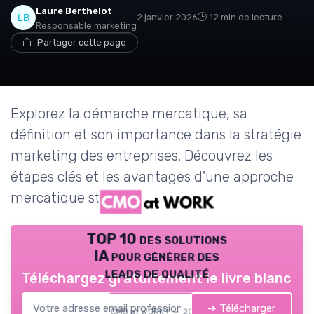
Laure Berthelot
2 janvier 2026
12 min de lecture
Responsable marketing
Partager cette page
Explorez la démarche mercatique, sa
définition et son importance dans la stratégie
marketing des entreprises. Découvrez les
étapes clés et les avantages d'une approche
mercatique structurée.
TOP 10 des solutions
IA pour générer des
leads de qualité
Téléchargez gratuitement le livre blanc
➔ Télécharger
CMO at WORK ! — 2026