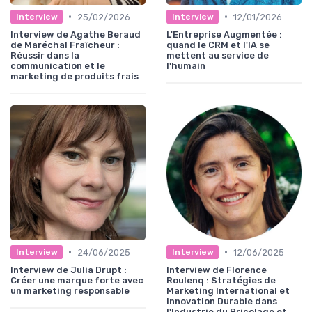
•
•
25/02/2026
12/01/2026
Interview
Interview
Interview de Agathe Beraud
L'Entreprise Augmentée :
de Maréchal Fraîcheur :
quand le CRM et l'IA se
Réussir dans la
mettent au service de
communication et le
l'humain
marketing de produits frais
•
•
24/06/2025
12/06/2025
Interview
Interview
Interview de Julia Drupt :
Interview de Florence
Créer une marque forte avec
Roulenq : Stratégies de
un marketing responsable
Marketing International et
Innovation Durable dans
l'Industrie du Bricolage et