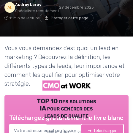
Audrey Leroy
29 décembre 2025
Spécialiste recrutement
11 min de lecture
Partager cette page
Vous vous demandez c’est quoi un lead en
marketing ? Découvrez la définition, les
différents types de leads, leur importance et
comment les qualifier pour optimiser votre
stratégie.
TOP 10 des solutions
IA pour générer des
leads de qualité
Téléchargez gratuitement le livre blanc
➔ Télécharger
CMO at WORK ! — 2026