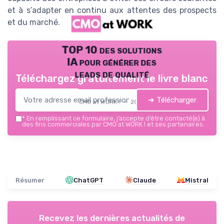
et à s’adapter en continu aux attentes des prospects
et du marché.
TOP 10 des solutions
IA pour générer des
leads de qualité
Téléchargez gratuitement le livre blanc
➔ Télécharger
CMO at WORK ! — 2026
*
En remplissant ce formulaire, j’accepte d’être contacté(e) à
des fins commerciales par CMO at WORK ! et ses partenaires.
Résumer
ChatGPT
Claude
Mistral
Recevez les dernières actualités de