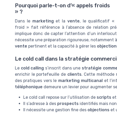
Pourquoi parle-t-on d’« appels froids
» ?
Dans le
marketing
et la
vente
, le qualificatif «
froid » fait référence à l’absence de relation pr
implique donc de capter l’attention d’un interlocut
nécessite une préparation rigoureuse, notamment à
vente
pertinent et la capacité à gérer les
objection
Le cold call dans la stratégie commerci
Le
cold calling
s’inscrit dans une
stratégie comme
enrichir le portefeuille de
clients
. Cette méthode r
des pratiques vers le
marketing multicanal
et l’i
téléphonique
demeure un levier pour augmenter s
Le cold call repose sur l’utilisation de
scripts
et
Il s’adresse à des
prospects
identifiés mais non 
Il nécessite une gestion fine des
objections
et 