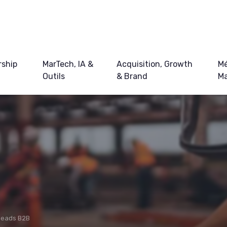
ship
MarTech, IA &
Acquisition, Growth
Mé
Outils
& Brand
Ma
leads B2B