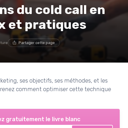
s du cold call en
x et pratiques
cture
Partager cette page
rketing, ses objectifs, ses méthodes, et les
Apprenez comment optimiser cette technique
z gratuitement le livre blanc