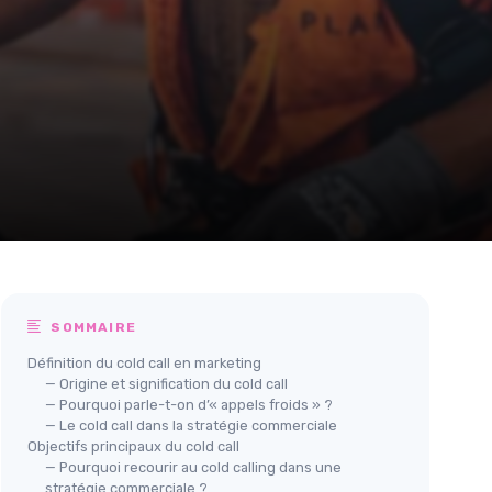
SOMMAIRE
Définition du cold call en marketing
— Origine et signification du cold call
— Pourquoi parle-t-on d’« appels froids » ?
— Le cold call dans la stratégie commerciale
Objectifs principaux du cold call
— Pourquoi recourir au cold calling dans une
stratégie commerciale ?