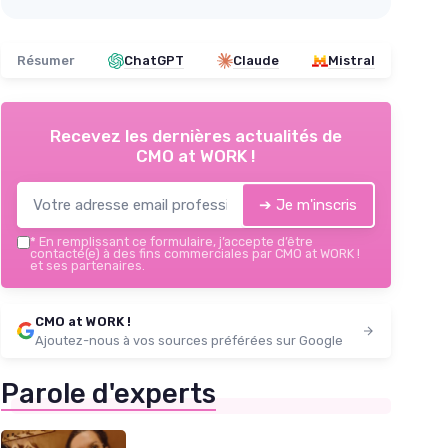
Résumer
ChatGPT
Claude
Mistral
Recevez les dernières actualités de
CMO at WORK !
➔ Je m'inscris
*
En remplissant ce formulaire, j’accepte d’être
contacté(e) à des fins commerciales par CMO at WORK !
et ses partenaires.
CMO at WORK !
Ajoutez-nous à vos sources préférées sur Google
Parole d'experts