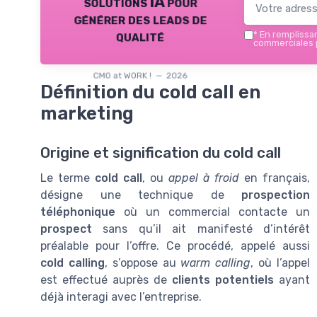
solutions IA pour
générer des leads de
qualité
*
En remplissant
commerciales p
CMO at WORK ! — 2026
Définition du cold call en
marketing
Origine et signification du cold call
Le terme
cold call
, ou
appel à froid
en français,
désigne une technique de
prospection
téléphonique
où un commercial contacte un
prospect
sans qu’il ait manifesté d’intérêt
préalable pour l’offre. Ce procédé, appelé aussi
cold calling
, s’oppose au
warm calling
, où l’appel
est effectué auprès de
clients potentiels
ayant
déjà interagi avec l’entreprise.