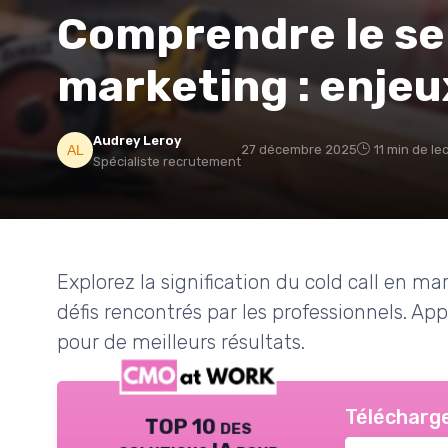
Comprendre le sen
marketing : enjeu
Audrey Leroy
27 décembre 2025
11 min de le
Spécialiste recrutement
Explorez la signification du cold call en ma
défis rencontrés par les professionnels. 
pour de meilleurs résultats.
Télécharge
TOP 10 des