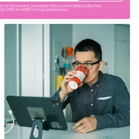
 ce formulaire, j’accepte d’être contacté(e) à des fins
ar CMO at WORK ! et ses partenaires.