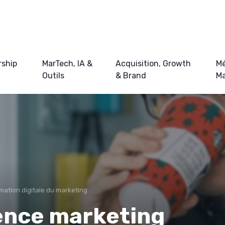
ship
MarTech, IA &
Acquisition, Growth
Mé
Outils
& Brand
Ma
mation digitale du marketing
nce marketing