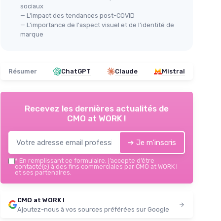
sociaux
— L'impact des tendances post-COVID
— L'importance de l'aspect visuel et de l'identité de
marque
Résumer
ChatGPT
Claude
Mistral
Recevez les dernières actualités de
CMO at WORK !
➔ Je m'inscris
*
En remplissant ce formulaire, j’accepte d’être
contacté(e) à des fins commerciales par CMO at WORK !
et ses partenaires.
CMO at WORK !
Ajoutez-nous à vos sources préférées sur Google