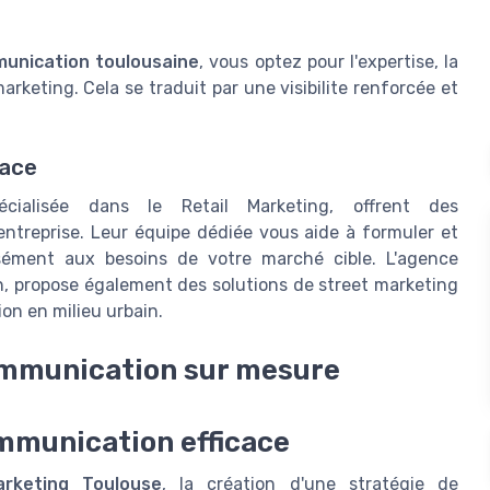
unication toulousaine
, vous optez pour l'expertise, la
arketing
. Cela se traduit par une
visibilite
renforcée et
cace
écialisée dans le
Retail Marketing
, offrent des
ntreprise. Leur
équipe
dédiée vous aide à formuler et
sément aux besoins de votre marché cible. L'
agence
n
, propose également des solutions de
street marketing
ion en milieu urbain.
communication sur mesure
ommunication efficace
rketing Toulouse
, la création d'une stratégie de