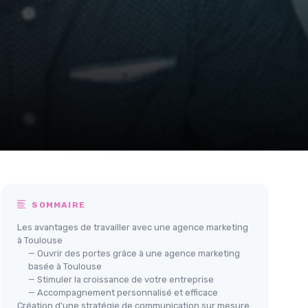
SOMMAIRE
Les avantages de travailler avec une agence marketing
à Toulouse
— Ouvrir des portes grâce à une agence marketing
basée à Toulouse
— Stimuler la croissance de votre entreprise
— Accompagnement personnalisé et efficace
Création d'une stratégie de communication sur mesure