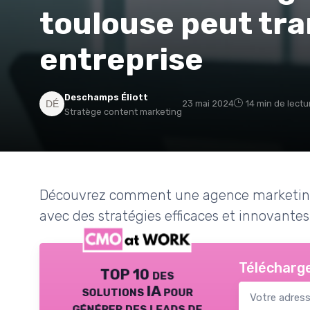
toulouse peut tr
entreprise
Deschamps Éliott
23 mai 2024
14 min de lectu
Stratège content marketing
Découvrez comment une agence marketing 
avec des stratégies efficaces et innovantes
Télécharge
TOP 10 des
solutions IA pour
générer des leads de