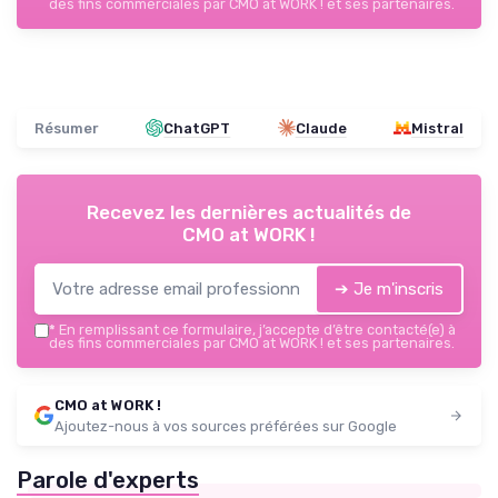
des fins commerciales par CMO at WORK ! et ses partenaires.
Résumer
ChatGPT
Claude
Mistral
Recevez les dernières actualités de
CMO at WORK !
➔ Je m'inscris
*
En remplissant ce formulaire, j’accepte d’être contacté(e) à
des fins commerciales par CMO at WORK ! et ses partenaires.
CMO at WORK !
Ajoutez-nous à vos sources préférées sur Google
Parole d'experts