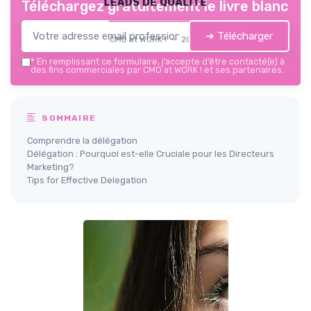
leads de qualité
Téléchargez gratuitement le livre blanc
➔ Télécharger
CMO at WORK ! — 2026
*
En remplissant ce formulaire, j’accepte d’être contacté(e) à
des fins commerciales par CMO at WORK ! et ses partenaires.
SOMMAIRE
Comprendre la délégation
Délégation : Pourquoi est-elle Cruciale pour les Directeurs
Marketing?
Tips for Effective Delegation