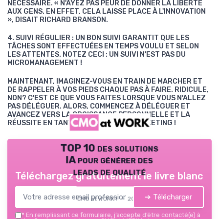
NÉCESSAIRE. « N'AYEZ PAS PEUR DE DONNER LA LIBERTÉ
AUX GENS. EN EFFET, CELA LAISSE PLACE À L'INNOVATION
», DISAIT RICHARD BRANSON.
4. SUIVI RÉGULIER : UN BON SUIVI GARANTIT QUE LES
TÂCHES SONT EFFECTUÉES EN TEMPS VOULU ET SELON
LES ATTENTES. NOTEZ CECI : UN SUIVI N'EST PAS DU
MICROMANAGEMENT !
MAINTENANT, IMAGINEZ-VOUS EN TRAIN DE MARCHER ET
DE RAPPELER À VOS PIEDS CHAQUE PAS À FAIRE. RIDICULE,
NON? C'EST CE QUE VOUS FAITES LORSQUE VOUS N'ALLEZ
PAS DÉLÉGUER. ALORS, COMMENCEZ À DÉLÉGUER ET
AVANCEZ VERS LA CROISSANCE PERSONNELLE ET LA
RÉUSSITE EN TANT QUE DIRECTEUR MARKETING !
TOP 10 des solutions
IA pour générer des
leads de qualité
Téléchargez gratuitement le livre blanc
➔ Télécharger
CMO at WORK ! — 2026
*
En remplissant ce formulaire, j’accepte d’être contacté(e) à