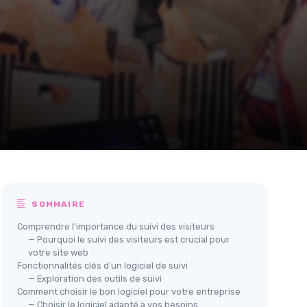
SOMMAIRE
Comprendre l'importance du suivi des visiteurs
— Pourquoi le suivi des visiteurs est crucial pour
votre site web
Fonctionnalités clés d'un logiciel de suivi
— Exploration des outils de suivi
Comment choisir le bon logiciel pour votre entreprise
— Choisir le logiciel adapté à vos besoins