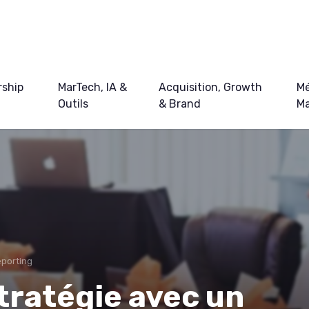
ship
MarTech, IA &
Acquisition, Growth
Mé
Outils
& Brand
Ma
eporting
tratégie avec un