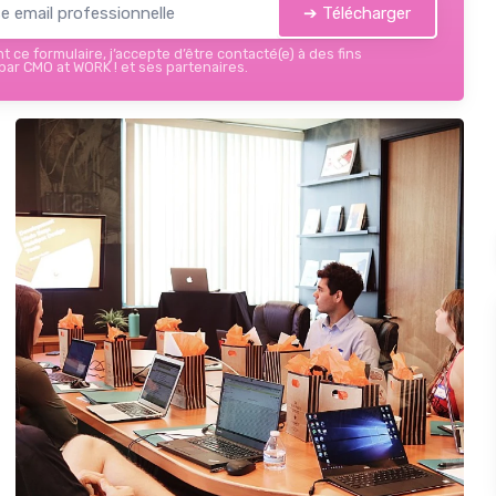
➔ Télécharger
 ce formulaire, j’accepte d’être contacté(e) à des fins
ar CMO at WORK ! et ses partenaires.