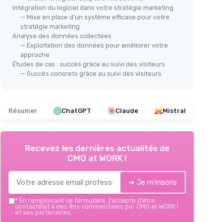
Intégration du logiciel dans votre stratégie marketing
— Mise en place d'un système efficace pour votre
stratégie marketing
Analyse des données collectées
— Exploitation des données pour améliorer votre
approche
Études de cas : succès grâce au suivi des visiteurs
— Succès concrets grâce au suivi des visiteurs
Résumer
ChatGPT
Claude
Mistral
Recevez les dernières actualités de
CMO at WORK !
➔ Je m'inscris
*
En remplissant ce formulaire, j’accepte d’être
contacté(e) à des fins commerciales par CMO at WORK !
et ses partenaires.