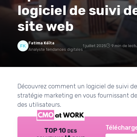
logiciel de suivi d
site web
Fatima Kéïta
1 juillet 2025
9 min de lect
Analyste tendances digitales
Découvrez comment un logiciel de suivi des
stratégie marketing en vous fournissant 
des utilisateurs.
Télécharge
TOP 10 des