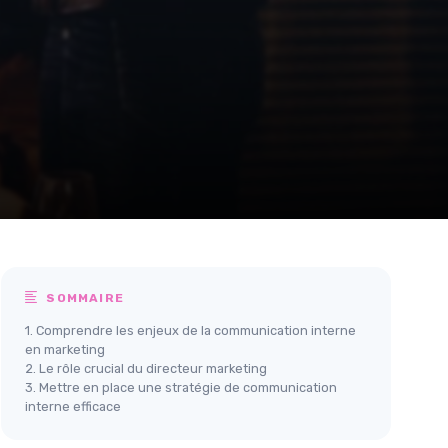
SOMMAIRE
1. Comprendre les enjeux de la communication interne
en marketing
2. Le rôle crucial du directeur marketing
3. Mettre en place une stratégie de communication
interne efficace