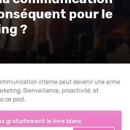
conséquent pour le
ing ?
communication interne peut devenir une arme
keting. Bienveillance, proactivité, et
s ce post.
z gratuitement le livre blanc