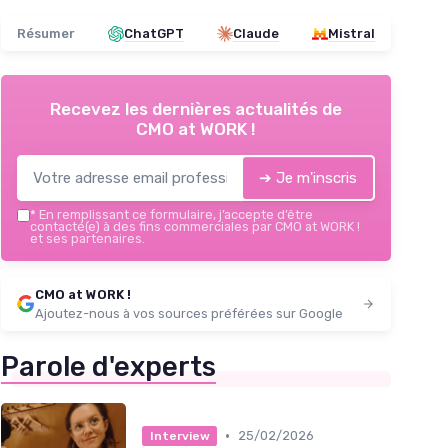
Résumer
ChatGPT
Claude
Mistral
Recevez les dernières actualités de
CMO at WORK !
➔ Je m'inscris
*
En remplissant ce formulaire, j’accepte d’être
contacté(e) à des fins commerciales par CMO at WORK !
et ses partenaires.
CMO at WORK !
Ajoutez-nous à vos sources préférées sur Google
Parole d'experts
•
25/02/2026
Interview