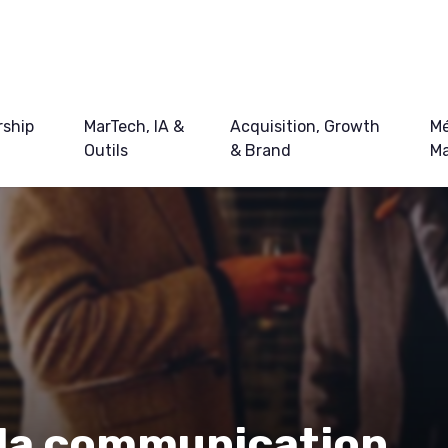
ship
MarTech, IA &
Acquisition, Growth
Mé
Outils
& Brand
Ma
 la communication