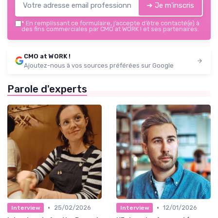
➔ Je m'inscris
*
En remplissant ce formulaire, j’accepte d’être contacté(e) à
des fins commerciales par CMO at WORK ! et ses partenaires.
CMO at WORK !
Ajoutez-nous à vos sources préférées sur Google
Parole d'experts
•
•
25/02/2026
12/01/2026
Interview
Interview