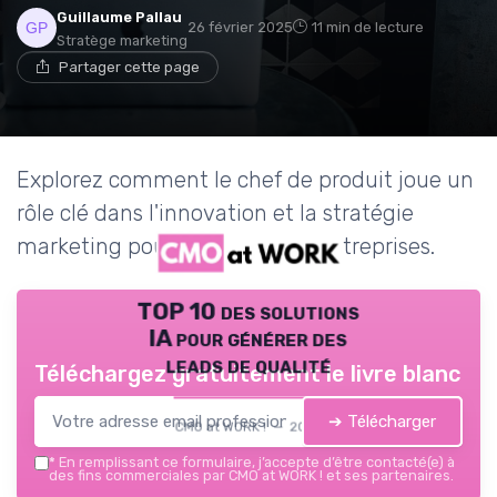
Guillaume Pallau
26 février 2025
11 min de lecture
Stratège marketing
Partager cette page
Explorez comment le chef de produit joue un
rôle clé dans l'innovation et la stratégie
marketing pour le succès des entreprises.
TOP 10 des solutions
IA pour générer des
leads de qualité
Téléchargez gratuitement le livre blanc
➔ Télécharger
CMO at WORK ! — 2026
*
En remplissant ce formulaire, j’accepte d’être contacté(e) à
des fins commerciales par CMO at WORK ! et ses partenaires.