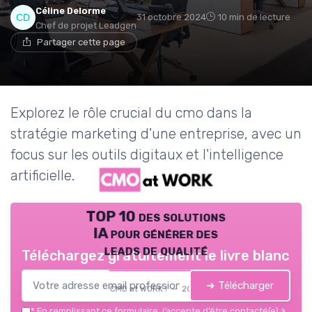
Céline Delorme
31 octobre 2024
10 min de lecture
Chef de projet Leadgen
Partager cette page
Explorez le rôle crucial du cmo dans la
stratégie marketing d'une entreprise, avec un
focus sur les outils digitaux et l'intelligence
artificielle.
TOP 10 des solutions
IA pour générer des
leads de qualité
Téléchargez gratuitement le livre blanc
➔ Télécharger
CMO at WORK ! — 2026
*
En remplissant ce formulaire, j’accepte d’être contacté(e) à