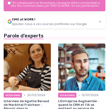
*
En remplissant ce formulaire, j’accepte d’être contacté(e) à
des fins commerciales par CMO at WORK ! et ses partenaires.
CMO at WORK !
Ajoutez-nous à vos sources préférées sur Google
Parole d'experts
•
•
25/02/2026
12/01/2026
Interview
Interview
Interview de Agathe Beraud
L'Entreprise Augmentée :
de Maréchal Fraîcheur :
quand le CRM et l'IA se
Réussir dans la
mettent au service de