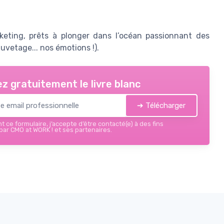
keting, prêts à plonger dans l’océan passionnant des
uvetage... nos émotions !).
z gratuitement le livre blanc
➔ Télécharger
 ce formulaire, j’accepte d’être contacté(e) à des fins
ar CMO at WORK ! et ses partenaires.