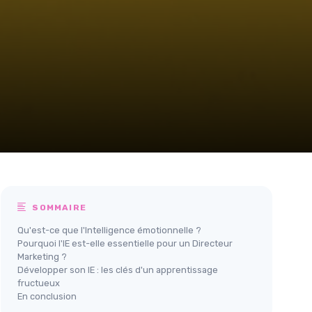
SOMMAIRE
Qu'est-ce que l'Intelligence émotionnelle ?
Pourquoi l'IE est-elle essentielle pour un Directeur
Marketing ?
Développer son IE : les clés d'un apprentissage
fructueux
En conclusion