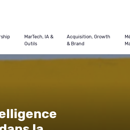
ship
MarTech, IA &
Acquisition, Growth
Mé
Outils
& Brand
Ma
telligence
dans la