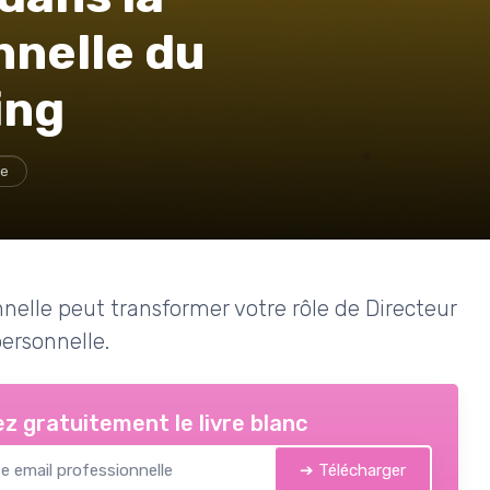
nnelle du
ing
ge
elle peut transformer votre rôle de Directeur
ersonnelle.
z gratuitement le livre blanc
➔ Télécharger