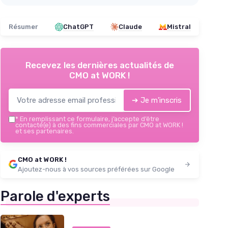
Résumer
ChatGPT
Claude
Mistral
Recevez les dernières actualités de
CMO at WORK !
➔ Je m'inscris
*
En remplissant ce formulaire, j’accepte d’être
contacté(e) à des fins commerciales par CMO at WORK !
et ses partenaires.
CMO at WORK !
Ajoutez-nous à vos sources préférées sur Google
Parole d'experts