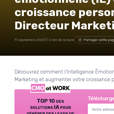
croissance perso
Directeur Market
17 septembre 2023
2 min de lecture
Partager cette pa
Découvrez comment l'Intelligence Émotionn
Marketing et augmenter votre croissance p
Télécharge
TOP 10 des
solutions IA pour
générer des leads de