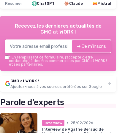
Résumer
ChatGPT
Claude
Mistral
Recevez les dernières actualités de
CMO at WORK !
➔ Je m'inscris
*
En remplissant ce formulaire, j’accepte d’être
contacté(e) à des fins commerciales par CMO at WORK !
et ses partenaires.
CMO at WORK !
Ajoutez-nous à vos sources préférées sur Google
Parole d'experts
•
25/02/2026
Interview
Interview de Agathe Beraud de