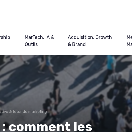
ship
MarTech, IA &
Acquisition, Growth
Mé
Outils
& Brand
Ma
ative & futur du marketing
 : comment les