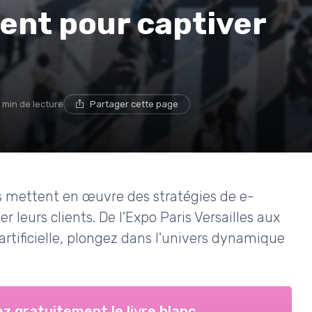
ent pour captiver
7 min de lecture
Partager cette page
s mettent en œuvre des stratégies de e-
r leurs clients. De l'Expo Paris Versailles aux
rtificielle, plongez dans l'univers dynamique
z gratuitement le livre blanc