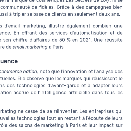
 de la marque de cosmétiques
Les Secrets de Loly
, mise
e communauté de fidèles. Grâce à des campagnes bien
ssi à tripler sa base de clients en seulement deux ans.
ons d’email marketing, illustre également combien une
érence. En offrant des services d’automatisation et de
e son chiffre d’affaires de 50 % en 2021. Une réussite
ère de
email marketing
à Paris.
fluence
commerce nation
, note que l'innovation et l'analyse des
elles. Elle observe que les marques qui réussissent le
ans des technologies d’avant-garde et à adapter leurs
tion accrue de l’intelligence artificielle dans tous les
arketing ne cesse de se réinventer. Les entreprises qui
uvelles technologies tout en restant à l’écoute de leurs
 rôle des salons de marketing à Paris et leur impact sur