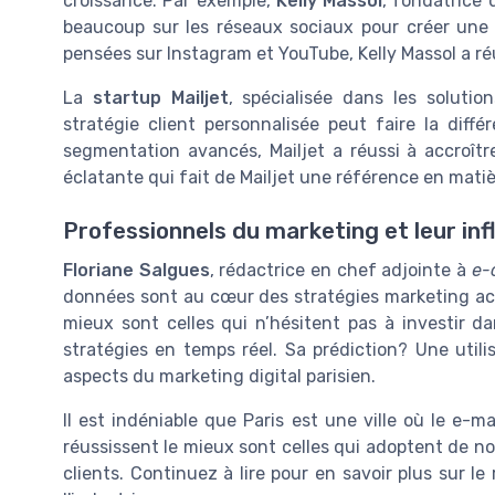
croissance. Par exemple,
Kelly Massol
, fondatrice
beaucoup sur les réseaux sociaux pour créer un
pensées sur Instagram et YouTube, Kelly Massol a réu
La
startup Mailjet
, spécialisée dans les soluti
stratégie client personnalisée peut faire la diff
segmentation avancés, Mailjet a réussi à accroîtr
éclatante qui fait de Mailjet une référence en mati
Professionnels du marketing et leur in
Floriane Salgues
, rédactrice en chef adjointe à
e-
données sont au cœur des stratégies marketing actu
mieux sont celles qui n’hésitent pas à investir d
stratégies en temps réel. Sa prédiction? Une utilisa
aspects du marketing digital parisien.
Il est indéniable que Paris est une ville où le e-m
réussissent le mieux sont celles qui adoptent de no
clients. Continuez à lire pour en savoir plus sur le