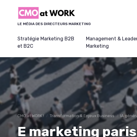
Panneau de gestion des cookies
LE MÉDIA DES DIRECTEURS MARKETING
Stratégie Marketing B2B
Management & Leader
et B2C
Marketing
CMO at WORK !
Transformation & Enjeux Business
IA génér
E marketing paris