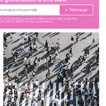
➔ Télécharger
 ce formulaire, j’accepte d’être contacté(e) à des fins
ar CMO at WORK ! et ses partenaires.