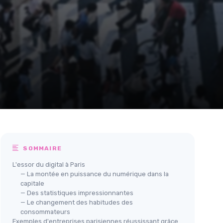
SOMMAIRE
L'essor du digital à Paris
— La montée en puissance du numérique dans la
capitale
— Des statistiques impressionnantes
— Le changement des habitudes des
consommateurs
Exemples d'entreprises parisiennes réussissant grâce