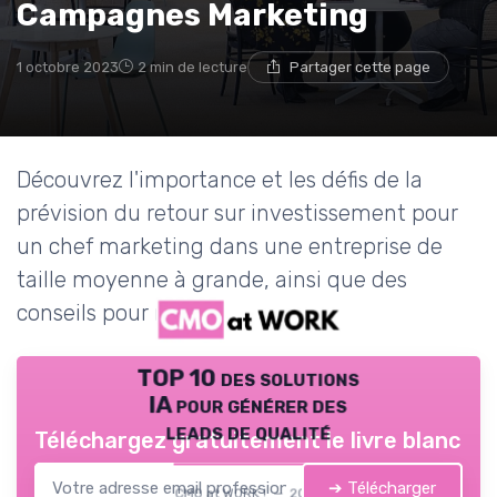
Campagnes Marketing
1 octobre 2023
2 min de lecture
Partager cette page
Découvrez l'importance et les défis de la
prévision du retour sur investissement pour
un chef marketing dans une entreprise de
taille moyenne à grande, ainsi que des
conseils pour relever ce défi.
TOP 10 des solutions
IA pour générer des
leads de qualité
Téléchargez gratuitement le livre blanc
➔ Télécharger
CMO at WORK ! — 2026