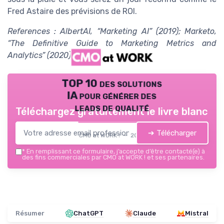
Fred Astaire des prévisions de ROI.
References : AlbertAI, “Marketing AI” (2019); Marketo,
“The Definitive Guide to Marketing Metrics and
Analytics” (2020).
TOP 10 des solutions
IA pour générer des
leads de qualité
Téléchargez gratuitement le livre blanc
➔ Télécharger
CMO at WORK ! — 2026
*
En remplissant ce formulaire, j’accepte d’être contacté(e) à
des fins commerciales par CMO at WORK ! et ses partenaires.
Résumer
ChatGPT
Claude
Mistral