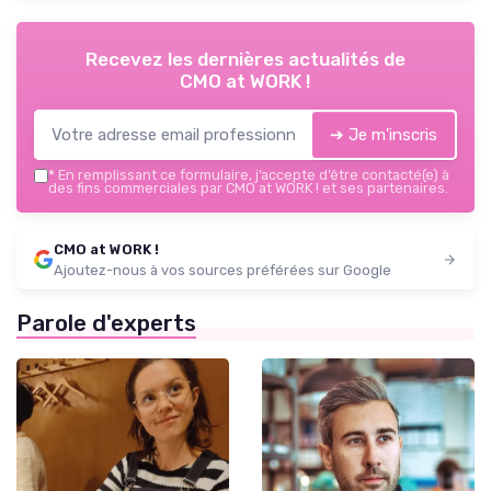
Recevez les dernières actualités de
CMO at WORK !
➔ Je m'inscris
*
En remplissant ce formulaire, j’accepte d’être contacté(e) à
des fins commerciales par CMO at WORK ! et ses partenaires.
CMO at WORK !
Ajoutez-nous à vos sources préférées sur Google
Parole d'experts