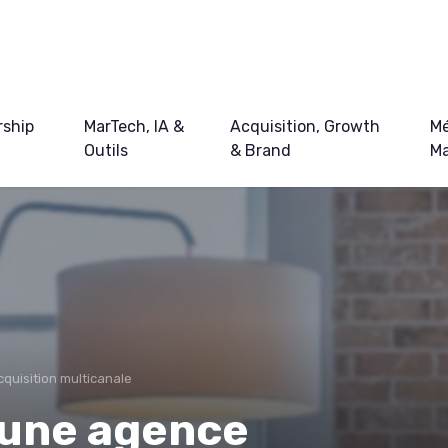
ship
MarTech, IA &
Acquisition, Growth
Mé
Outils
& Brand
Ma
cquisition multicanale
 une agence