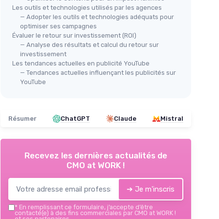
Les outils et technologies utilisés par les agences
— Adopter les outils et technologies adéquats pour
optimiser ses campagnes
Évaluer le retour sur investissement (ROI)
— Analyse des résultats et calcul du retour sur
investissement
Les tendances actuelles en publicité YouTube
— Tendances actuelles influençant les publicités sur
YouTube
Résumer
ChatGPT
Claude
Mistral
Recevez les dernières actualités de
CMO at WORK !
➔ Je m'inscris
*
En remplissant ce formulaire, j’accepte d’être
contacté(e) à des fins commerciales par CMO at WORK !
et ses partenaires.