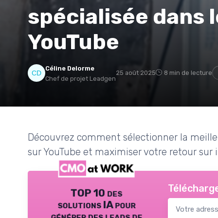
spécialisée dans l
YouTube
Céline Delorme
25 août 2025
8 min de lecture
Chef de projet Leadgen
Découvrez comment sélectionner la meille
sur YouTube et maximiser votre retour sur 
Télécharge
TOP 10 des
solutions IA pour
générer des leads de