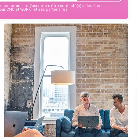
 ce formulaire, j’accepte d’être contacté(e) à des fins
ar CMO at WORK ! et ses partenaires.