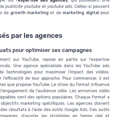
yer sur l'
expertise des agences
, qui possèdent une
 de
publicite youtube
et
youtube ads
. Celles-ci peuvent
es de
growth marketing
et de
marketing digital
pour
isés par les agences
équats pour optimiser ses campagnes
ment sur YouTube, repose en partie sur l'expertise
avancés. Une agence spécialisée dans les YouTube ads
de technologies pour maximiser l'impact des vidéos.
l'efficacité de leur approche. Pour commencer, il est
taires que propose YouTube. Le choix du format influence
 l'engagement de l'audience cible. Les annonces vidéo
ippables sont des options populaires. Chaque format a
 objectifs marketing spécifiques. Les agences doivent
es résultats à l'aide des outils Google Ads. Ces outils
mpagnes, d'ajuster les stratégies en temps réel et