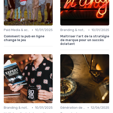
•
•
Paid Media & acquisition multicanale
10/01/2025
Branding & notoriété de marque
10/01/2025
Comment la pub en ligne
Maîtriser l'art de la stratégie
change le jeu
de marque pour un succès
éclatant
•
•
Branding & notoriété de marque
10/01/2025
Génération de leads B2B
12/06/2025