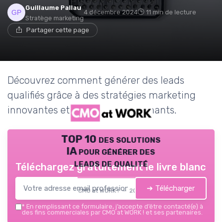
Guillaume Pallau
4 décembre 2024
11 min de lecture
Stratège marketing
Partager cette page
Découvrez comment générer des leads
qualifiés grâce à des stratégies marketing
innovantes et des outils performants.
TOP 10 des solutions
IA pour générer des
leads de qualité
Téléchargez gratuitement le livre blanc
➔ Télécharger
CMO at WORK ! — 2026
*
En remplissant ce formulaire, j’accepte d’être contacté(e) à
des fins commerciales par CMO at WORK ! et ses partenaires.