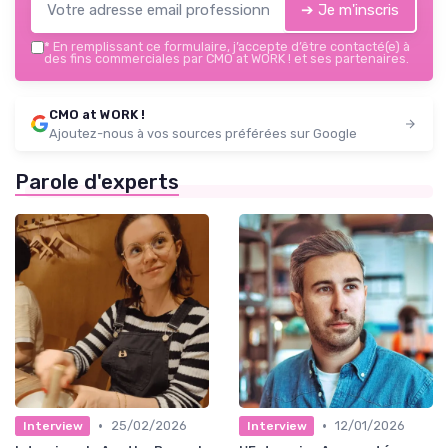
➔ Je m'inscris
*
En remplissant ce formulaire, j’accepte d’être contacté(e) à
des fins commerciales par CMO at WORK ! et ses partenaires.
CMO at WORK !
Ajoutez-nous à vos sources préférées sur Google
Parole d'experts
•
•
25/02/2026
12/01/2026
Interview
Interview