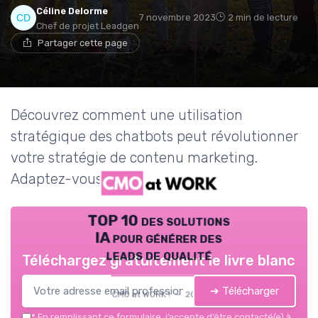
Céline Delorme
7 novembre 2023
2 min de lecture
Chef de projet Leadgen
Partager cette page
Découvrez comment une utilisation
stratégique des chatbots peut révolutionner
votre stratégie de contenu marketing.
Adaptez-vous ou soyez oublié !
TOP 10 des solutions
IA pour générer des
leads de qualité
Téléchargez gratuitement le livre blanc
➔ Télécharger
CMO at WORK ! — 2026
*
En remplissant ce formulaire, j’accepte d’être contacté(e) à