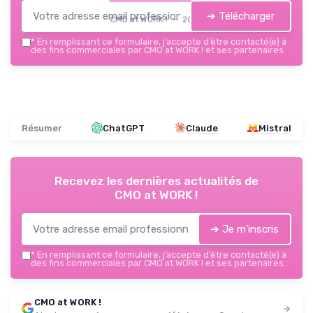
➔ Télécharger
CMO at WORK ! — 2026
*
En remplissant ce formulaire, j’accepte d’être contacté(e) à
des fins commerciales par CMO at WORK ! et ses partenaires.
Résumer
ChatGPT
Claude
Mistral
Recevez les dernières actualités de
CMO at WORK !
➔ Je m'inscris
*
En remplissant ce formulaire, j’accepte d’être contacté(e) à
des fins commerciales par CMO at WORK ! et ses partenaires.
CMO at WORK !