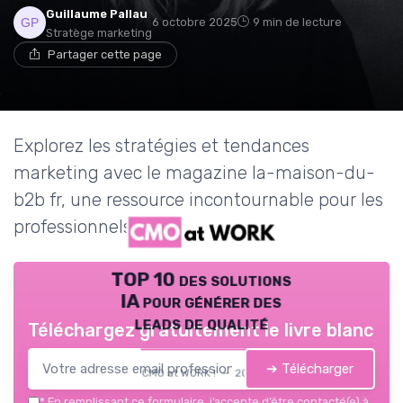
Guillaume Pallau
6 octobre 2025
9 min de lecture
Stratège marketing
Partager cette page
Explorez les stratégies et tendances
marketing avec le magazine la-maison-du-
b2b fr, une ressource incontournable pour les
professionnels du B2B.
TOP 10 des solutions
IA pour générer des
leads de qualité
Téléchargez gratuitement le livre blanc
➔ Télécharger
CMO at WORK ! — 2026
*
En remplissant ce formulaire, j’accepte d’être contacté(e) à