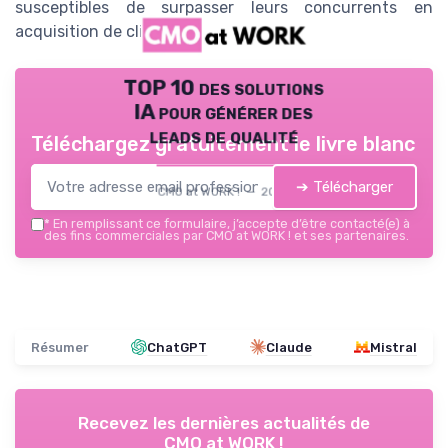
susceptibles de surpasser leurs concurrents en
acquisition de clients.
TOP 10 des solutions
IA pour générer des
leads de qualité
Téléchargez gratuitement le livre blanc
➔ Télécharger
CMO at WORK ! — 2026
*
En remplissant ce formulaire, j’accepte d’être contacté(e) à
des fins commerciales par CMO at WORK ! et ses partenaires.
Résumer
ChatGPT
Claude
Mistral
Recevez les dernières actualités de
CMO at WORK !