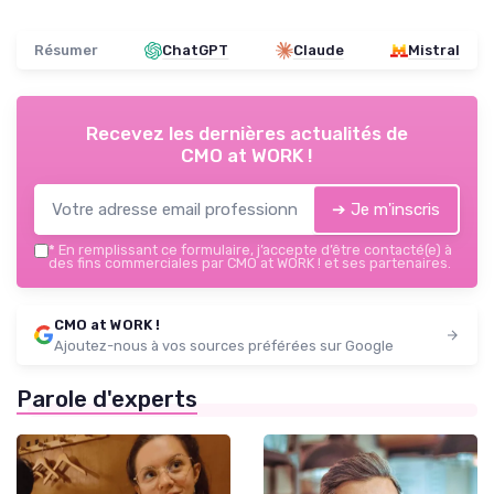
Résumer
ChatGPT
Claude
Mistral
Recevez les dernières actualités de
CMO at WORK !
➔ Je m'inscris
*
En remplissant ce formulaire, j’accepte d’être contacté(e) à
des fins commerciales par CMO at WORK ! et ses partenaires.
CMO at WORK !
Ajoutez-nous à vos sources préférées sur Google
Parole d'experts