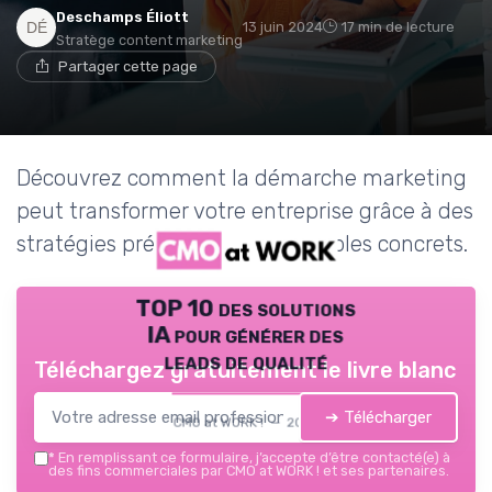
Deschamps Éliott
13 juin 2024
17 min de lecture
Stratège content marketing
Partager cette page
Découvrez comment la démarche marketing
peut transformer votre entreprise grâce à des
stratégies précises et des exemples concrets.
TOP 10 des solutions
IA pour générer des
leads de qualité
Téléchargez gratuitement le livre blanc
➔ Télécharger
CMO at WORK ! — 2026
*
En remplissant ce formulaire, j’accepte d’être contacté(e) à
des fins commerciales par CMO at WORK ! et ses partenaires.