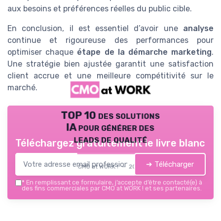
aux besoins et préférences réelles du public cible.
En conclusion, il est essentiel d’avoir une
analyse
continue et rigoureuse des performances pour
optimiser chaque
étape de la démarche marketing
.
Une stratégie bien ajustée garantit une satisfaction
client accrue et une meilleure compétitivité sur le
marché.
TOP 10 des solutions
IA pour générer des
leads de qualité
Téléchargez gratuitement le livre blanc
➔ Télécharger
CMO at WORK ! — 2026
*
En remplissant ce formulaire, j’accepte d’être contacté(e) à
des fins commerciales par CMO at WORK ! et ses partenaires.